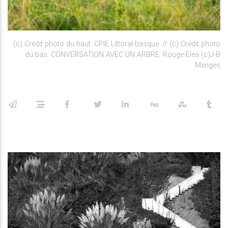
(c) Crédit photo du haut: CPIE Littoral-basque. // (c) Crédit photo
du bas: CONVERSATION AVEC UN ARBRE: Rouge-Elea (c)J-B
Menges