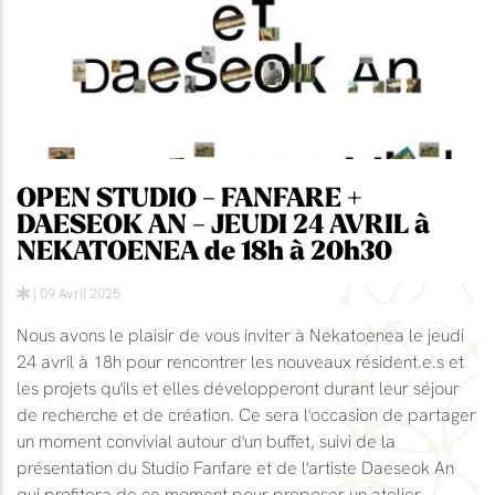
OPEN STUDIO - FANFARE +
DAESEOK AN - JEUDI 24 AVRIL à
NEKATOENEA de 18h à 20h30
| 09 Avril 2025
Nous avons le plaisir de vous inviter à Nekatoenea le jeudi
24 avril à 18h pour rencontrer les nouveaux résident.e.s et
les projets qu'ils et elles développeront durant leur séjour
de recherche et de création. Ce sera l'occasion de partager
un moment convivial autour d'un buffet, suivi de la
présentation du Studio Fanfare et de l'artiste Daeseok An
qui profitera de ce moment pour proposer un atelier